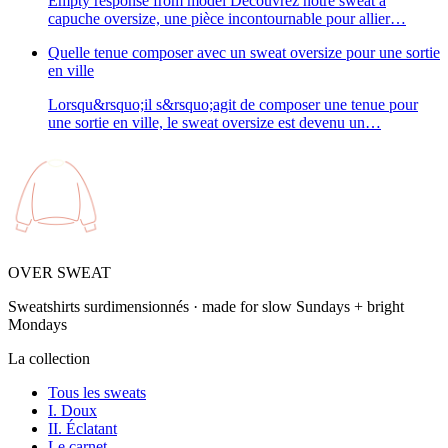
Empty response from model Découvrez notre sweat à
capuche oversize, une pièce incontournable pour allier…
Quelle tenue composer avec un sweat oversize pour une sortie
en ville
Lorsqu&rsquo;il s&rsquo;agit de composer une tenue pour
une sortie en ville, le sweat oversize est devenu un…
OVER SWEAT
Sweatshirts surdimensionnés · made for slow Sundays + bright
Mondays
La collection
Tous les sweats
I. Doux
II. Éclatant
Le carnet