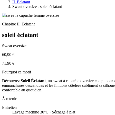
II. Éclatant
·
Sweat oversize - soleil éclatant
Chapitre
II. Éclatant
soleil éclatant
Sweat oversize
60,90 €
71,90 €
Pourquoi ce motif
Découvrez
Soleil Éclatant
, un sweat à capuche oversize conçu pour al
emmanchures descendues et les finitions côtelées subliment sa silhouet
confortable au quotidien.
À retenir
Entretien
Lavage machine 30°C · Séchage à plat