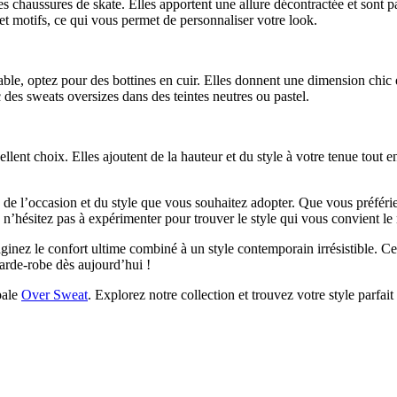
s chaussures de skate. Elles apportent une allure décontractée et sont par
et motifs, ce qui vous permet de personnaliser votre look.
ble, optez pour des bottines en cuir. Elles donnent une dimension chic e
 des sweats oversizes dans des teintes neutres ou pastel.
llent choix. Elles ajoutent de la hauteur et du style à votre tenue tout 
l’occasion et du style que vous souhaitez adopter. Que vous préfériez u
n’hésitez pas à expérimenter pour trouver le style qui vous convient le
ginez le confort ultime combiné à un style contemporain irrésistible. Ce 
garde-robe dès aujourd’hui !
pale
Over Sweat
. Explorez notre collection et trouvez votre style parfait 