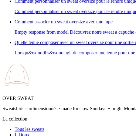
Comment personnaliser un sweat oversize pour le rendre uniqu
Comment personnaliser un sweat oversize pour le rendre uniqu
Comment associer un sweat oversize avec une jupe
Empty response from model Découvrez notre sweat à capuche ov
Quelle tenue composer avec un sweat oversize pour une sortie e
Lorsqu&rsquo;il s&rsquo;agit de composer une tenue pour une s
OVER SWEAT
Sweatshirts surdimensionnés · made for slow Sundays + bright Mond
La collection
Tous les sweats
I. Doux