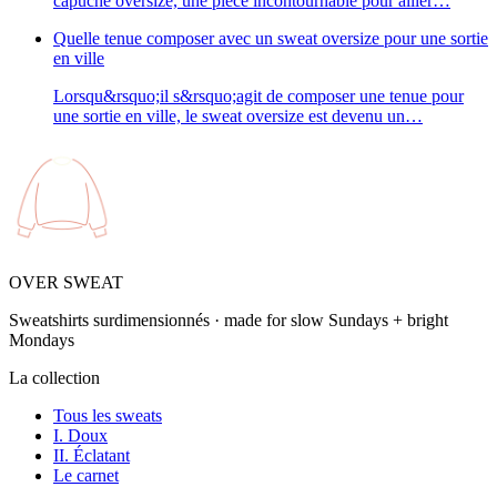
capuche oversize, une pièce incontournable pour allier…
Quelle tenue composer avec un sweat oversize pour une sortie
en ville
Lorsqu&rsquo;il s&rsquo;agit de composer une tenue pour
une sortie en ville, le sweat oversize est devenu un…
OVER SWEAT
Sweatshirts surdimensionnés · made for slow Sundays + bright
Mondays
La collection
Tous les sweats
I. Doux
II. Éclatant
Le carnet