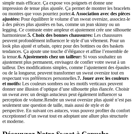
simple mais efficace. Ça expose vos poignets et donne une
impression de tenue plus ajustée. Ça permet de montrer les bracelets
ou montres que vous pourriez porter.
4. Association avec des pièces
ajustées:
Pour équilibrer le volume d’un sweat oversize, associez-le
à des pièces plus ajustées en bas, comme un jean skinny ou un
legging. Ce contraste entre ampleur et ajustement crée une silhouette
harmonieuse.
5. Choix des bonnes chaussures:
Les chaussures
peuvent profondément influencer le style d’un vêtement. Pour un
look plus ajusté et urbain, optez pour des bottines ou des baskets
tendances. Ça ajoute une touche d’élégance et affine l’ensemble de
la tenue.
6. Ajustements chez un tailleur:
Si vous souhaitez un
ajustement plus permanent, envisagez de confier votre sweat à un
tailleur. Des modifications simples, comme l’ajustement des épaules
ou de la longueur, peuvent transformer un sweat oversize tout en
respectant vos préférences personnelles.
7. Jouer avec les couleurs
et motifs:
Les couleurs sombres ou les motifs verticaux peuvent
donner une illusion d’optique d’une silhouette plus élancée. Choisir
un sweat avec un design astucieux peut également influencer sa
perception de volume.Rendre un sweat oversize plus ajusté n’est pas
seulement une question de taille, mais aussi de style et de
perspective. En suivant ces astuces, vous pouvez profiter du confort
exceptionnel d’un sweat tout en adoptant une allure plus structurée
et moderne.
Découvrez Notre Sweat à Capuche