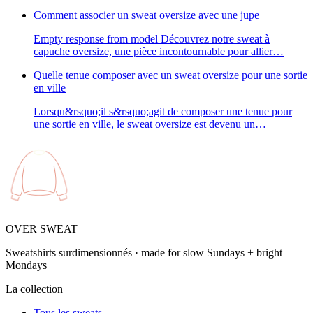
Comment associer un sweat oversize avec une jupe
Empty response from model Découvrez notre sweat à
capuche oversize, une pièce incontournable pour allier…
Quelle tenue composer avec un sweat oversize pour une sortie
en ville
Lorsqu&rsquo;il s&rsquo;agit de composer une tenue pour
une sortie en ville, le sweat oversize est devenu un…
OVER SWEAT
Sweatshirts surdimensionnés · made for slow Sundays + bright
Mondays
La collection
Tous les sweats