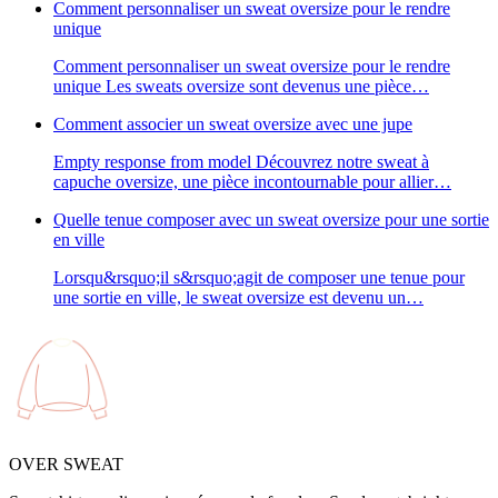
Comment personnaliser un sweat oversize pour le rendre
unique
Comment personnaliser un sweat oversize pour le rendre
unique Les sweats oversize sont devenus une pièce…
Comment associer un sweat oversize avec une jupe
Empty response from model Découvrez notre sweat à
capuche oversize, une pièce incontournable pour allier…
Quelle tenue composer avec un sweat oversize pour une sortie
en ville
Lorsqu&rsquo;il s&rsquo;agit de composer une tenue pour
une sortie en ville, le sweat oversize est devenu un…
OVER SWEAT