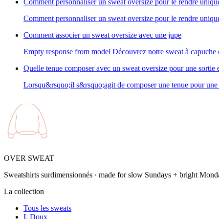
Comment personnaliser un sweat oversize pour le rendre uniqu
Comment personnaliser un sweat oversize pour le rendre uniqu
Comment associer un sweat oversize avec une jupe
Empty response from model Découvrez notre sweat à capuche ov
Quelle tenue composer avec un sweat oversize pour une sortie e
Lorsqu&rsquo;il s&rsquo;agit de composer une tenue pour une s
OVER SWEAT
Sweatshirts surdimensionnés · made for slow Sundays + bright Mond
La collection
Tous les sweats
I. Doux